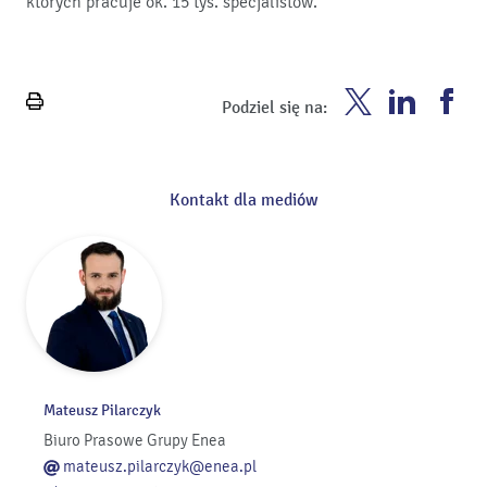
których pracuje ok. 15 tys. specjalistów.
Enea
Enea
En
Podziel się na:
Wydrukuj
Twitter
Youtube
Fa
stronę
Kontakt dla mediów
Mateusz Pilarczyk
Biuro Prasowe Grupy Enea
mateusz.pilarczyk@enea.pl