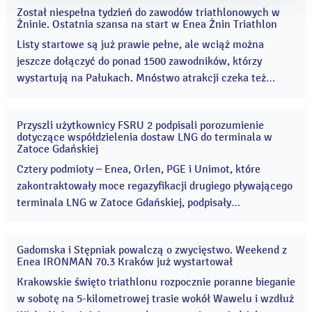
Został niespełna tydzień do zawodów triathlonowych w
04
Żninie. Ostatnia szansa na start w Enea Żnin Triathlon
sie
2026
Listy startowe są już prawie pełne, ale wciąż można
jeszcze dołączyć do ponad 1500 zawodników, którzy
wystartują na Pałukach. Mnóstwo atrakcji czeka też
kibiców, którzy odwiedzą teren Cukrowni Żnin 8 i 9
sierpnia! Enea Żnin Triathlon to rodzinne zawody
Przyszli użytkownicy FSRU 2 podpisali porozumienie
sportowe, które co roku przyciągają coraz więcej
03
dotyczące współdzielenia dostaw LNG do terminala w
sie
uczestników i kibiców. ...
Zatoce Gdańskiej
2026
Cztery podmioty – Enea, Orlen, PGE i Unimot, które
zakontraktowały moce regazyfikacji drugiego pływającego
terminala LNG w Zatoce Gdańskiej, podpisały
porozumienie umożliwiające wspólne korzystanie z
terminala FSRU 2. ...
Gadomska i Stępniak powalczą o zwycięstwo. Weekend z
31
Enea IRONMAN 70.3 Kraków już wystartował
lip
2026
Krakowskie święto triathlonu rozpocznie poranne bieganie
w sobotę na 5-kilometrowej trasie wokół Wawelu i wzdłuż