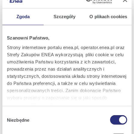
Zgoda
Szczegóły
O plikach cookies
Szanowni Państwo,
Strony internetowe portalu enea.pl, operator.enea.pl oraz
Strefy Zakupów ENEA wykorzystują pliki cookie w celu
umożliwienia Państwu korzystania z ich zawartości,
prowadzenia przez nas działań analitycznych i
statystycznych, dostosowania układu strony internetowej
Enea Bogdanka spotkanie 07 06 2016 -2 (1).jpg
|
(jpg; 1,1
do Państwa preferencji, a także w celu wyświetlania
MB)
spersonalizowanych treści. Zanim dokonacie Państwo
wyboru prosimy o zapoznanie się w jaki sposób
Zobacz szczegóły
Pobierz
używamy plików cookie.
Wybór
Szczegółowe informacje na ten temat znajdziecie
Niezbędne
zgody
Państwo pod zakładkami obok oraz w naszej
Polityce
Cookies
.