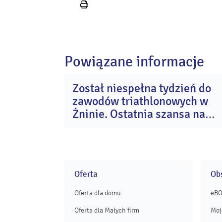
Wydrukuj
stronę
Powiązane informacje
Został niespełna tydzień do
0
zawodów triathlonowych w
si
20
Żninie. Ostatnia szansa na
start w Enea Żnin Triathlon
Oferta
Obs
Oferta dla domu
eB
Oferta dla Małych firm
Moj