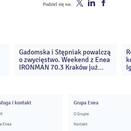
Enea
Enea
Enea
Podziel się na:
Twitter
Youtube
Facebook
Gadomska i Stępniak powalczą
R
4
31
o zwycięstwo. Weekend z Enea
k
e
lip
26
2026
IRONMAN 70.3 Kraków już
I
wystartował
A
ługa i kontakt
Grupa Enea
OK
O Grupie
a Enea
Kontakt