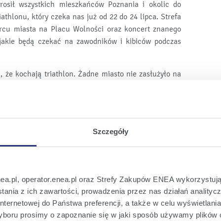
prosił wszystkich mieszkańców Poznania i okolic do
athlonu, który czeka nas już od 22 do 24 lipca. Strefa
ercu miasta na Placu Wolności oraz koncert znanego
, jakie będą czekać na zawodników i kibiców podczas
, że kochają triathlon. Żadne miasto nie zasłużyło na
iż to, które dało początek polskiemu triathlonowi nad
rzegorz Kinelski, wiceprezes ds. handlowych Enei.
–
zeszedł pierwszy test organizacyjny. Ponad 3100
trefy ENERGIA+ Aktywne Życie to dowód, że sport i
Szczegóły
 tego regionu – dodaje.
 już podczas przygotowań do Enea Challenge Poznań.
nea.pl, operator.enea.pl oraz Strefy Zakupów ENEA wykorzystują
opolski zorganizowane zostaną mini eventy, podczas
ania z ich zawartości, prowadzenia przez nas działań analitycz
wać swoją kondycję. W 2016 roku będą one miały formę
nternetowej do Państwa preferencji, a także w celu wyświetlani
 siebie znajdą zarówno młodsi, jak i starsi pasjonaci
boru prosimy o zapoznanie się w jaki sposób używamy plików 