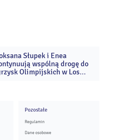
oksana Słupek i Enea
24
ontynuują wspólną drogę do
lip
2026
grzysk Olimpijskich w Los
ngeles
Pozostałe
Regulamin
Dane osobowe