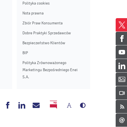
Polityka cookies
Nota prawna
Zbiór Praw Konsumenta
Dobre Praktyki Sprzedawców
Bezpieczeństwo Klientów
BIP
Polityka Zrównoważonego
Marketingu Bezpośredniego Enei
S.A.
Zmień
Wersja
nea
Enea
Enea
Napisz
BIP
rozmiar
czarno-
outube
Facebook
Linkedin
do