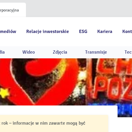
orporacyjna
 mediów
Relacje inwestorskie
ESG
Kariera
Kont
dia
Wideo
Zdjęcia
Transmisje
Tec
ż rok – informacje w nim zawarte mogą być