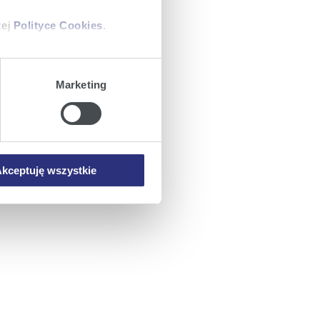
zej
Polityce Cookies
.
ajów plików cookie z
Marketing
iemy umieszczać w Państwa
mowa ta nie dotyczy jednak
wych.
kceptuję wszystkie