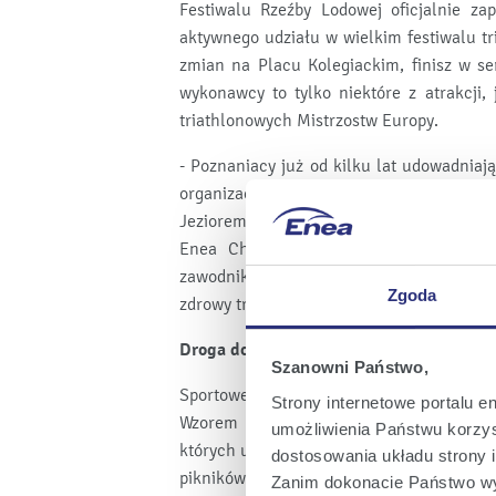
Festiwalu Rzeźby Lodowej oficjalnie za
aktywnego udziału w wielkim festiwalu tri
zmian na Placu Kolegiackim, finisz w s
wykonawcy to tylko niektóre z atrakcji
triathlonowych Mistrzostw Europy.
- Poznaniacy już od kilku lat udowadniają
organizację Mistrzostw Europy bardziej, n
Jeziorem Kierskim w 1984 roku – mówi G
Enea Challenge Poznań w tym roku pr
zawodników i ponad 1550 uczestników S
Zgoda
zdrowy tryb życia nie są obce mieszkańcom
Droga do Mistrzostw Europy
Szanowni Państwo,
Sportowe emocje czekają na poznaniaków
Strony internetowe portalu e
Wzorem poprzednich lat w stolicy Wielk
umożliwienia Państwu korzyst
których uczestnicy będą mogli przetesto
dostosowania układu strony i
pikników rodzinnych. Podczas nich coś dla
Zanim dokonacie Państwo wy