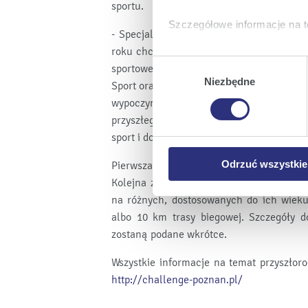
sportu.
Szczegółowe informacje na t
- Specjalne imprezy przygotowujące do s
roku chcemy jak najlepiej przygotować ws
Klikając
Akceptuję wszys
Wybór
sportowej, czyli triathlonowych Mistrz
których korzystamy, na Pańs
zgody
Niezbędne
Sport oraz współorganizator Enea Chall
Klikając
Zmień ustawieni
wypoczynek z rodziną, nawiązując tym s
urządzeniu.
przyszłego roku będziemy cyklicznie spot
Klikając
Odrzuć wszystk
sport i dobrą zabawę – dodaje.
plików cookie niezbędnych do
Odrzuć wszystkie
Pierwsza impreza w ramach cyklu przygo
Kolejna została zaplanowana na 20 marc
na różnych, dostosowanych do ich wieku
albo 10 km trasy biegowej. Szczegóły d
zostaną podane wkrótce.
Wszystkie informacje na temat przyszłor
http://challenge-poznan.pl/