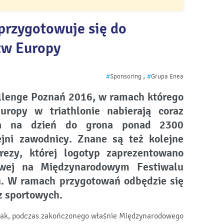
przygotowuje się do
tw Europy
,
#
Sponsoring
#
Grupa Enea
llenge Poznań 2016, w ramach którego
uropy w triathlonie nabierają coraz
ia na dzień do grona ponad 2300
ejni zawodnicy. Znane są też kolejne
rezy, której logotyp zaprezentowano
owej na Międzynarodowym Festiwalu
. W ramach przygotowań odbędzie się
z sportowych.
wiak, podczas zakończonego właśnie Międzynarodowego