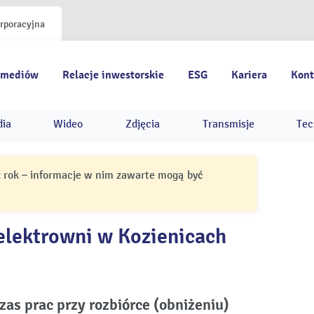
orporacyjna
 mediów
Relacje inwestorskie
ESG
Kariera
Kont
dia
Wideo
Zdjęcia
Transmisje
Tec
ż rok – informacje w nim zawarte mogą być
elektrowni w Kozienicach
zas prac przy rozbiórce (obniżeniu)