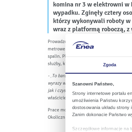
komina nr 3 w elektrowni w 
wypadku. Zginęły cztery os
którzy wykonywali roboty w
wraz z platformą roboczą, z
Prowadzone prace modernizacyjne polegał
metrowego komina i dostosowaniu go do po
spalin. Platforma runęła w dół z dużej wy
służby, które podjęły akcję ratunkową.
Zgoda
- „To bardzo smutny dzień dla całej polski
wyrazy współczucia rodzinom ofiar. Dekl
Szanowni Państwo,
jak i czysto ludzkie”
– powiedział Krzysztof
Strony internetowe portalu e
właścicielem elektrowni.
umożliwienia Państwu korzyst
dostosowania układu strony i
Prace modernizacyjne zostały przerwane, 
Zanim dokonacie Państwo wy
Okoliczności zdarzenia, na miejscu, wyja
Szczegółowe informacje na t