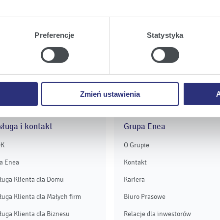
Enea
Enea
Enea
tkie
wyrażają Państwo zgodę na umieszczenie wszystkich rodz
Podziel się na:
twa urządzeniu.
Twitter
Youtube
Facebook
Preferencje
Statystyka
a
, możecie Państwo wybrać jakie rodzaje plików cookie będz
ie
, odmawiacie Państwo zgody na instalację plików cookie – od
 prawidłowego wyświetlania i działania naszych stron interneto
Zmień ustawienia
A
ługa i kontakt
Grupa Enea
OK
O Grupie
a Enea
Kontakt
ługa Klienta dla Domu
Kariera
ługa Klienta dla Małych firm
Biuro Prasowe
ługa Klienta dla Biznesu
Relacje dla inwestorów