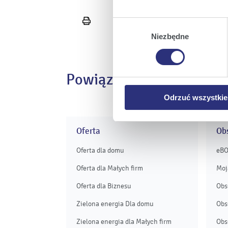
Klikając
Akceptuję wszys
Wybór
Wydrukuj
których korzystamy, na Pańs
zgody
stronę
Niezbędne
Klikając
Zmień ustawieni
urządzeniu.
Klikając
Odrzuć wszystk
Powiązane informacje
plików cookie niezbędnych do
Odrzuć wszystkie
Oferta
Obs
Oferta dla domu
eB
Oferta dla Małych firm
Moj
Oferta dla Biznesu
Obs
Zielona energia Dla domu
Obs
Zielona energia dla Małych firm
Obs