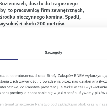
Kozienicach, doszło do tragicznego
oby to pracownicy firm zewnętrznych,
 środku nieczynnego komina. Spadli,
 wysokości około 200 metrów.
y na wyburzeniu części nieczynnego obecnie 300-
wstającej, nowoczesnej instalacji odsiarczania
sokości. Na miejscu wypadku natychmiast pojawiły się
Szczegóły
ej energetyki. Składam najszczersze kondolencje i
arujemy nasze pełne wsparcie zarówno psychologiczne,
 Zamasz, Prezes Zarządu ENEA S.A., która jest
nea.pl, operator.enea.pl oraz Strefy Zakupów ENEA wykorzystują
ania z ich zawartości, prowadzenia przez nas działań analitycz
nternetowej do Państwa preferencji, a także w celu wyświetlani
natomiast cała elektrownia działa bez zakłóceń.
boru prosimy o zapoznanie się w jaki sposób używamy plików 
śniają odpowiednie służby, pod nadzorem prokuratury.
en temat znajdziecie Państwo pod zakładkami obok oraz w nas