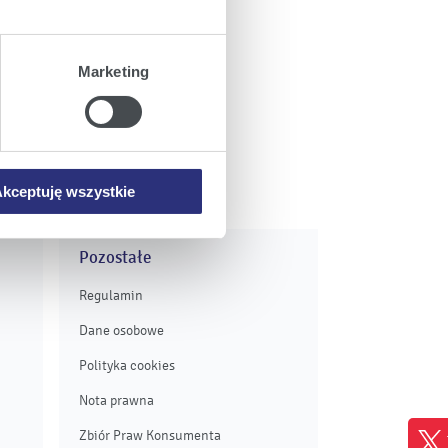
ajów plików cookie z
Marketing
iemy umieszczać w Państwa
mowa ta nie dotyczy jednak
wych.
kceptuję wszystkie
Pozostałe
Regulamin
Dane osobowe
Polityka cookies
Nota prawna
Zbiór Praw Konsumenta