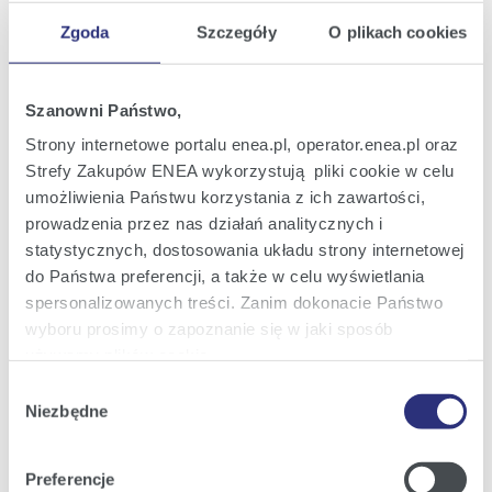
Zgoda
Szczegóły
O plikach cookies
Oferta
Szanowni Państwo,
Oferta dla domu
Strony internetowe portalu enea.pl, operator.enea.pl oraz
Oferta dla Małych firm
Strefy Zakupów ENEA wykorzystują pliki cookie w celu
umożliwienia Państwu korzystania z ich zawartości,
Oferta dla Biznesu
prowadzenia przez nas działań analitycznych i
Zielona energia Dla domu
statystycznych, dostosowania układu strony internetowej
Zielona energia dla Małych firm
do Państwa preferencji, a także w celu wyświetlania
spersonalizowanych treści. Zanim dokonacie Państwo
Instytucje publiczne
wyboru prosimy o zapoznanie się w jaki sposób
Podmioty współpracujące
używamy plików cookie.
Wybór
Szczegółowe informacje na ten temat znajdziecie
Niezbędne
zgody
Państwo pod zakładkami obok oraz w naszej
Polityce
Obsługa i kontakt
Cookies
.
Preferencje
eBOK