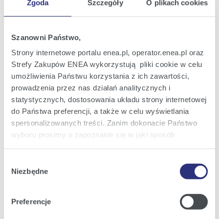
Zgoda
Szczegóły
O plikach cookies
Oferta
Oferta dla domu
Szanowni Państwo,
Oferta dla Małych firm
Strony internetowe portalu enea.pl, operator.enea.pl oraz
Strefy Zakupów ENEA wykorzystują pliki cookie w celu
Oferta dla Biznesu
umożliwienia Państwu korzystania z ich zawartości,
Zielona energia Dla domu
prowadzenia przez nas działań analitycznych i
Zielona energia dla Małych firm
statystycznych, dostosowania układu strony internetowej
do Państwa preferencji, a także w celu wyświetlania
Instytucje publiczne
spersonalizowanych treści. Zanim dokonacie Państwo
Podmioty współpracujące
wyboru prosimy o zapoznanie się w jaki sposób
używamy plików cookie.
Wybór
Szczegółowe informacje na ten temat znajdziecie
Niezbędne
zgody
Obsługa i kontakt
Państwo pod zakładkami obok oraz w naszej
Polityce
Cookies
.
eBOK
Preferencje
Moja Enea
Klikając
Akceptuję wszystkie
wyrażają Państwo