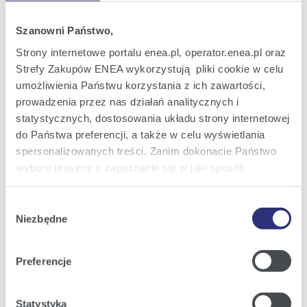
Oferta dla Małych firm
Szanowni Państwo,
Oferta dla Biznesu
Strony internetowe portalu enea.pl, operator.enea.pl oraz
Strefy Zakupów ENEA wykorzystują pliki cookie w celu
Zielona energia Dla domu
umożliwienia Państwu korzystania z ich zawartości,
Zielona energia dla Małych firm
prowadzenia przez nas działań analitycznych i
statystycznych, dostosowania układu strony internetowej
Instytucje publiczne
do Państwa preferencji, a także w celu wyświetlania
Podmioty współpracujące
spersonalizowanych treści. Zanim dokonacie Państwo
wyboru prosimy o zapoznanie się w jaki sposób
używamy plików cookie.
Obsługa i kontakt
Wybór
Szczegółowe informacje na ten temat znajdziecie
Niezbędne
zgody
eBOK
Państwo pod zakładkami obok oraz w naszej
Polityce
Cookies
.
Moja Enea
Preferencje
Obsługa Klienta dla Domu
Klikając
Akceptuję wszystkie
wyrażają Państwo
zgodę na umieszczenie wszystkich rodzajów plików
Obsługa Klienta dla Małych firm
Statystyka