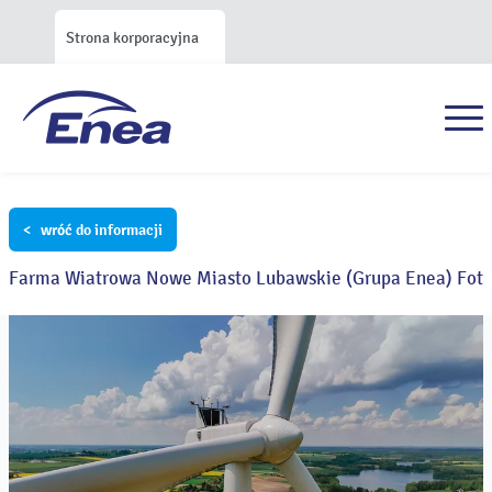
Strona korporacyjna
< wróć do informacji
Farma Wiatrowa Nowe Miasto Lubawskie (Grupa Enea) Fot