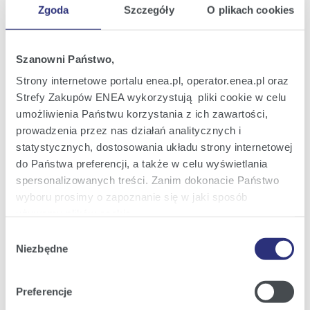
Zgoda
Szczegóły
O plikach cookies
Oferta
Oferta dla domu
Szanowni Państwo,
Oferta dla Małych firm
Strony internetowe portalu enea.pl, operator.enea.pl oraz
Strefy Zakupów ENEA wykorzystują pliki cookie w celu
Oferta dla Biznesu
umożliwienia Państwu korzystania z ich zawartości,
Zielona energia Dla domu
prowadzenia przez nas działań analitycznych i
statystycznych, dostosowania układu strony internetowej
Zielona energia dla Małych firm
do Państwa preferencji, a także w celu wyświetlania
Instytucje publiczne
spersonalizowanych treści. Zanim dokonacie Państwo
wyboru prosimy o zapoznanie się w jaki sposób
Podmioty współpracujące
używamy plików cookie.
Wybór
Szczegółowe informacje na ten temat znajdziecie
Niezbędne
zgody
Obsługa i kontakt
Państwo pod zakładkami obok oraz w naszej
Polityce
Cookies
.
eBOK
Preferencje