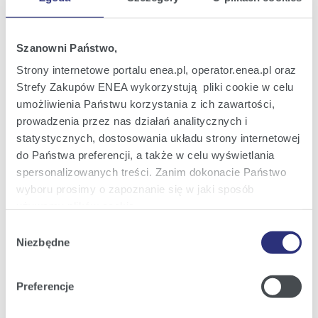
Oferta
Oferta dla domu
Szanowni Państwo,
Oferta dla Małych firm
Strony internetowe portalu enea.pl, operator.enea.pl oraz
Oferta dla Biznesu
Strefy Zakupów ENEA wykorzystują pliki cookie w celu
umożliwienia Państwu korzystania z ich zawartości,
Zielona energia Dla domu
prowadzenia przez nas działań analitycznych i
Zielona energia dla Małych firm
statystycznych, dostosowania układu strony internetowej
do Państwa preferencji, a także w celu wyświetlania
Instytucje publiczne
spersonalizowanych treści. Zanim dokonacie Państwo
Podmioty współpracujące
wyboru prosimy o zapoznanie się w jaki sposób
używamy plików cookie.
Wybór
Szczegółowe informacje na ten temat znajdziecie
Obsługa i kontakt
Niezbędne
zgody
Państwo pod zakładkami obok oraz w naszej
Polityce
eBOK
Cookies
.
Preferencje
Moja Enea
Klikając
Akceptuję wszystkie
wyrażają Państwo