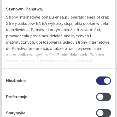
Oferta dla Małych firm
Szanowni Państwo,
Oferta dla Biznesu
Strony internetowe portalu enea.pl, operator.enea.pl oraz
Zielona energia Dla domu
Strefy Zakupów ENEA wykorzystują pliki cookie w celu
umożliwienia Państwu korzystania z ich zawartości,
Zielona energia dla Małych firm
prowadzenia przez nas działań analitycznych i
Instytucje publiczne
statystycznych, dostosowania układu strony internetowej
do Państwa preferencji, a także w celu wyświetlania
Podmioty współpracujące
spersonalizowanych treści. Zanim dokonacie Państwo
wyboru prosimy o zapoznanie się w jaki sposób
używamy plików cookie.
Obsługa i kontakt
Wybór
Szczegółowe informacje na ten temat znajdziecie
Niezbędne
zgody
eBOK
Państwo pod zakładkami obok oraz w naszej
Polityce
Moja Enea
Cookies
.
Preferencje
Obsługa Klienta dla Domu
Klikając
Akceptuję wszystkie
wyrażają Państwo
Obsługa Klienta dla Małych firm
zgodę na umieszczenie wszystkich rodzajów plików
Statystyka