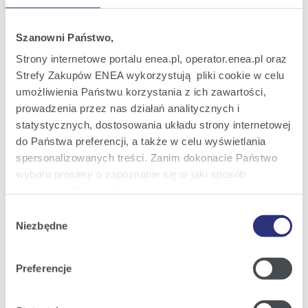
Oferta dla domu
Oferta dla Małych firm
Szanowni Państwo,
Strony internetowe portalu enea.pl, operator.enea.pl oraz
Oferta dla Biznesu
Strefy Zakupów ENEA wykorzystują pliki cookie w celu
Zielona energia Dla domu
umożliwienia Państwu korzystania z ich zawartości,
prowadzenia przez nas działań analitycznych i
Zielona energia dla Małych firm
statystycznych, dostosowania układu strony internetowej
Instytucje publiczne
do Państwa preferencji, a także w celu wyświetlania
Podmioty współpracujące
spersonalizowanych treści. Zanim dokonacie Państwo
wyboru prosimy o zapoznanie się w jaki sposób
używamy plików cookie.
Wybór
Obsługa i kontakt
Szczegółowe informacje na ten temat znajdziecie
Niezbędne
zgody
Państwo pod zakładkami obok oraz w naszej
Polityce
eBOK
Cookies
.
Moja Enea
Preferencje
Klikając
Akceptuję wszystkie
wyrażają Państwo
Obsługa Klienta dla Domu
zgodę na umieszczenie wszystkich rodzajów plików