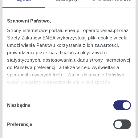
Oferta
Oferta dla domu
Szanowni Państwo,
Oferta dla Małych firm
Strony internetowe portalu enea.pl, operator.enea.pl oraz
Oferta dla Biznesu
Strefy Zakupów ENEA wykorzystują pliki cookie w celu
umożliwienia Państwu korzystania z ich zawartości,
Zielona energia Dla domu
prowadzenia przez nas działań analitycznych i
Zielona energia dla Małych firm
statystycznych, dostosowania układu strony internetowej
do Państwa preferencji, a także w celu wyświetlania
Instytucje publiczne
spersonalizowanych treści. Zanim dokonacie Państwo
Podmioty współpracujące
wyboru prosimy o zapoznanie się w jaki sposób
używamy plików cookie.
Wybór
Szczegółowe informacje na ten temat znajdziecie
Obsługa i kontakt
Niezbędne
zgody
Państwo pod zakładkami obok oraz w naszej
Polityce
eBOK
Cookies
.
Preferencje
Moja Enea
Klikając
Akceptuję wszystkie
wyrażają Państwo