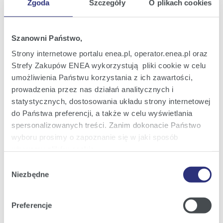
Zgoda
Szczegóły
O plikach cookies
Oferta
Oferta dla domu
Szanowni Państwo,
Oferta dla Małych firm
Strony internetowe portalu enea.pl, operator.enea.pl oraz
Strefy Zakupów ENEA wykorzystują pliki cookie w celu
Oferta dla Biznesu
umożliwienia Państwu korzystania z ich zawartości,
Zielona energia Dla domu
prowadzenia przez nas działań analitycznych i
Zielona energia dla Małych firm
statystycznych, dostosowania układu strony internetowej
do Państwa preferencji, a także w celu wyświetlania
Instytucje publiczne
spersonalizowanych treści. Zanim dokonacie Państwo
Podmioty współpracujące
wyboru prosimy o zapoznanie się w jaki sposób
używamy plików cookie.
Wybór
Szczegółowe informacje na ten temat znajdziecie
Niezbędne
zgody
Obsługa i kontakt
Państwo pod zakładkami obok oraz w naszej
Polityce
Cookies
.
eBOK
Preferencje
Moja Enea
Klikając
Akceptuję wszystkie
wyrażają Państwo