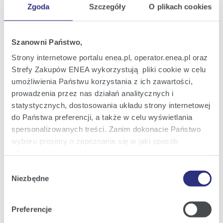
Zgoda
Szczegóły
O plikach cookies
Oferta
Oferta dla domu
Szanowni Państwo,
Oferta dla Małych firm
Strony internetowe portalu enea.pl, operator.enea.pl oraz
Strefy Zakupów ENEA wykorzystują pliki cookie w celu
Oferta dla Biznesu
umożliwienia Państwu korzystania z ich zawartości,
Zielona energia Dla domu
prowadzenia przez nas działań analitycznych i
statystycznych, dostosowania układu strony internetowej
Zielona energia dla Małych firm
do Państwa preferencji, a także w celu wyświetlania
Instytucje publiczne
spersonalizowanych treści. Zanim dokonacie Państwo
wyboru prosimy o zapoznanie się w jaki sposób
Podmioty współpracujące
używamy plików cookie.
Wybór
Szczegółowe informacje na ten temat znajdziecie
Niezbędne
zgody
Obsługa i kontakt
Państwo pod zakładkami obok oraz w naszej
Polityce
Cookies
.
eBOK
Preferencje