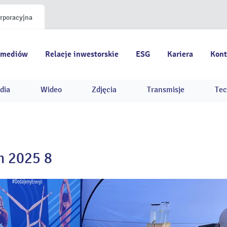
orporacyjna
 mediów
Relacje inwestorskie
ESG
Kariera
Kont
dia
Wideo
Zdjęcia
Transmisje
Tec
n 2025 8