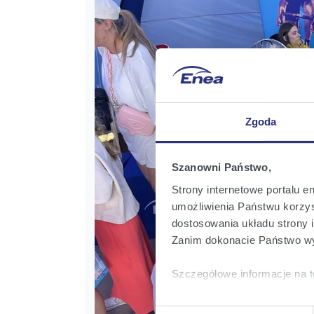
Zgoda
Szanowni Państwo,
Strony internetowe portalu e
umożliwienia Państwu korzyst
dostosowania układu strony i
Zanim dokonacie Państwo wy
Szczegółowe informacje na t
Klikając
Akceptuję wszys
Wybór