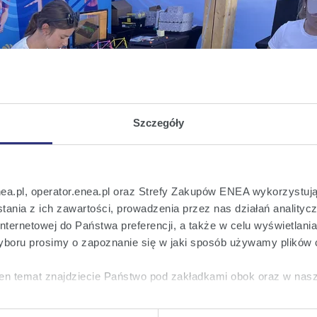
Szczegóły
nea.pl, operator.enea.pl oraz Strefy Zakupów ENEA wykorzystują
ania z ich zawartości, prowadzenia przez nas działań analitycz
nternetowej do Państwa preferencji, a także w celu wyświetlani
boru prosimy o zapoznanie się w jaki sposób używamy plików 
en temat znajdziecie Państwo pod zakładkami obok oraz w nas
tkie
wyrażają Państwo zgodę na umieszczenie wszystkich rodz