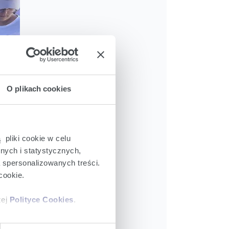
4032 x 3024px
O plikach cookies
11.07.2025
3,0 MB
 pliki cookie w celu
Pobierz
nych i statystycznych,
a spersonalizowanych treści.
cookie.
zej
Polityce Cookies
.
ajów plików cookie z