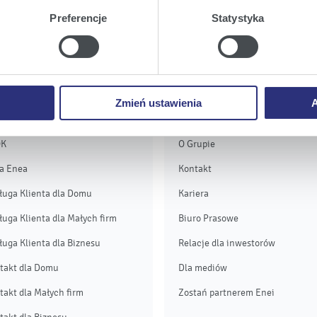
twa urządzeniu.
Preferencje
Statystyka
a
, możecie Państwo wybrać jakie rodzaje plików cookie będz
ie
, odmawiacie Państwo zgody na instalację plików cookie – od
 prawidłowego wyświetlania i działania naszych stron interneto
Zmień ustawienia
A
ługa i kontakt
Grupa Enea
OK
O Grupie
a Enea
Kontakt
ługa Klienta dla Domu
Kariera
ługa Klienta dla Małych firm
Biuro Prasowe
ługa Klienta dla Biznesu
Relacje dla inwestorów
takt dla Domu
Dla mediów
takt dla Małych firm
Zostań partnerem Enei