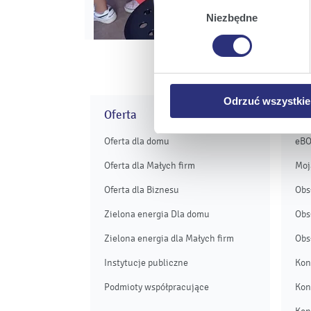
których korzystamy, na Pańs
zgody
Niezbędne
Klikając
Zmień ustawieni
urządzeniu.
Klikając
Odrzuć wszystk
plików cookie niezbędnych do
Odrzuć wszystkie
Oferta
Obs
Oferta dla domu
eB
Oferta dla Małych firm
Moj
Oferta dla Biznesu
Obs
Zielona energia Dla domu
Obs
Zielona energia dla Małych firm
Obs
Instytucje publiczne
Kon
Podmioty współpracujące
Kon