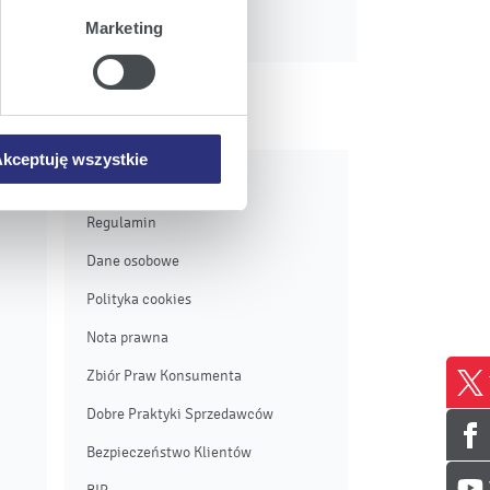
Marketing
iemy umieszczać w Państwa
mowa ta nie dotyczy jednak
wych.
kceptuję wszystkie
Pozostałe
Regulamin
Dane osobowe
Polityka cookies
Nota prawna
Zbiór Praw Konsumenta
Dobre Praktyki Sprzedawców
Bezpieczeństwo Klientów