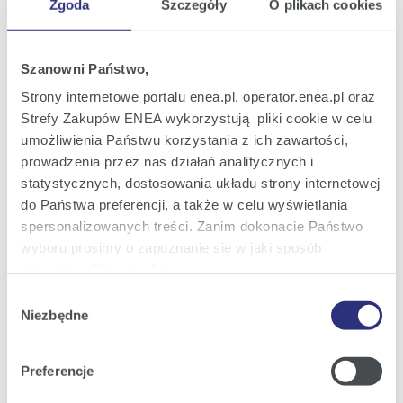
Zgoda
Szczegóły
O plikach cookies
Oferta
Oferta dla domu
Szanowni Państwo,
Oferta dla Małych firm
Strony internetowe portalu enea.pl, operator.enea.pl oraz
Strefy Zakupów ENEA wykorzystują pliki cookie w celu
Oferta dla Biznesu
umożliwienia Państwu korzystania z ich zawartości,
Zielona energia Dla domu
prowadzenia przez nas działań analitycznych i
Zielona energia dla Małych firm
statystycznych, dostosowania układu strony internetowej
do Państwa preferencji, a także w celu wyświetlania
Instytucje publiczne
spersonalizowanych treści. Zanim dokonacie Państwo
Podmioty współpracujące
wyboru prosimy o zapoznanie się w jaki sposób
używamy plików cookie.
Wybór
Szczegółowe informacje na ten temat znajdziecie
Niezbędne
zgody
Obsługa i kontakt
Państwo pod zakładkami obok oraz w naszej
Polityce
Cookies
.
eBOK
Preferencje
Moja Enea
Klikając
Akceptuję wszystkie
wyrażają Państwo