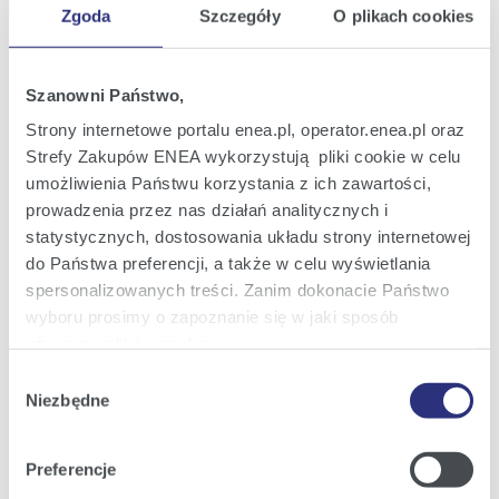
Zgoda
Szczegóły
O plikach cookies
Oferta
Oferta dla domu
Szanowni Państwo,
Oferta dla Małych firm
Strony internetowe portalu enea.pl, operator.enea.pl oraz
Strefy Zakupów ENEA wykorzystują pliki cookie w celu
Oferta dla Biznesu
umożliwienia Państwu korzystania z ich zawartości,
Zielona energia Dla domu
prowadzenia przez nas działań analitycznych i
statystycznych, dostosowania układu strony internetowej
Zielona energia dla Małych firm
do Państwa preferencji, a także w celu wyświetlania
Instytucje publiczne
spersonalizowanych treści. Zanim dokonacie Państwo
wyboru prosimy o zapoznanie się w jaki sposób
Podmioty współpracujące
używamy plików cookie.
Wybór
Szczegółowe informacje na ten temat znajdziecie
Niezbędne
zgody
Obsługa i kontakt
Państwo pod zakładkami obok oraz w naszej
Polityce
Cookies
.
eBOK
Preferencje