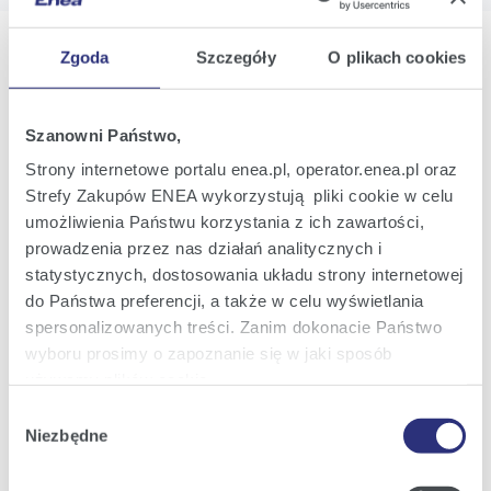
Zgoda
Szczegóły
O plikach cookies
Oferta
Szanowni Państwo,
Strony internetowe portalu enea.pl, operator.enea.pl oraz
Oferta dla domu
Strefy Zakupów ENEA wykorzystują pliki cookie w celu
Oferta dla Małych firm
umożliwienia Państwu korzystania z ich zawartości,
prowadzenia przez nas działań analitycznych i
Oferta dla Biznesu
statystycznych, dostosowania układu strony internetowej
Zielona energia Dla domu
do Państwa preferencji, a także w celu wyświetlania
Zielona energia dla Małych firm
spersonalizowanych treści. Zanim dokonacie Państwo
wyboru prosimy o zapoznanie się w jaki sposób
Instytucje publiczne
używamy plików cookie.
Podmioty współpracujące
Wybór
Szczegółowe informacje na ten temat znajdziecie
Niezbędne
zgody
Państwo pod zakładkami obok oraz w naszej
Polityce
Cookies
.