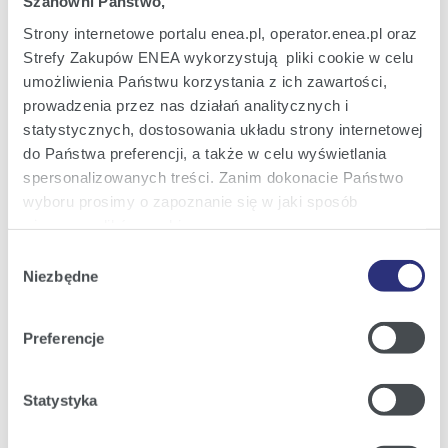
Szanowni Państwo,
Zielona energia Dla domu
Strony internetowe portalu enea.pl, operator.enea.pl oraz
Zielona energia dla Małych firm
Strefy Zakupów ENEA wykorzystują pliki cookie w celu
umożliwienia Państwu korzystania z ich zawartości,
Instytucje publiczne
prowadzenia przez nas działań analitycznych i
Podmioty współpracujące
statystycznych, dostosowania układu strony internetowej
do Państwa preferencji, a także w celu wyświetlania
spersonalizowanych treści. Zanim dokonacie Państwo
wyboru prosimy o zapoznanie się w jaki sposób
Obsługa i kontakt
używamy plików cookie.
eBOK
Wybór
Szczegółowe informacje na ten temat znajdziecie
Niezbędne
zgody
Moja Enea
Państwo pod zakładkami obok oraz w naszej
Polityce
Obsługa Klienta dla Domu
Cookies
.
Preferencje
Obsługa Klienta dla Małych firm
Klikając
Akceptuję wszystkie
wyrażają Państwo
Obsługa Klienta dla Biznesu
zgodę na umieszczenie wszystkich rodzajów plików
Statystyka
cookie z których korzystamy, na Państwa urządzeniu.
Kontakt dla Domu
Klikając
Zmień ustawienia
, możecie Państwo wybrać