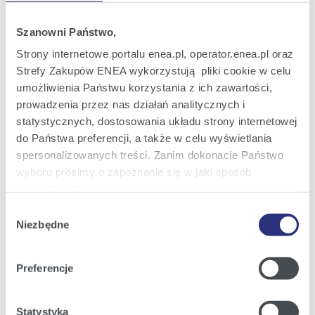
Oferta dla domu
Oferta dla Małych firm
Szanowni Państwo,
Oferta dla Biznesu
Strony internetowe portalu enea.pl, operator.enea.pl oraz
Strefy Zakupów ENEA wykorzystują pliki cookie w celu
Zielona energia Dla domu
umożliwienia Państwu korzystania z ich zawartości,
Zielona energia dla Małych firm
prowadzenia przez nas działań analitycznych i
statystycznych, dostosowania układu strony internetowej
Instytucje publiczne
do Państwa preferencji, a także w celu wyświetlania
Podmioty współpracujące
spersonalizowanych treści. Zanim dokonacie Państwo
wyboru prosimy o zapoznanie się w jaki sposób
używamy plików cookie.
Obsługa i kontakt
Wybór
Szczegółowe informacje na ten temat znajdziecie
Niezbędne
zgody
eBOK
Państwo pod zakładkami obok oraz w naszej
Polityce
Cookies
.
Moja Enea
Preferencje
Obsługa Klienta dla Domu
Klikając
Akceptuję wszystkie
wyrażają Państwo
zgodę na umieszczenie wszystkich rodzajów plików
Obsługa Klienta dla Małych firm
Statystyka