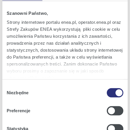
Oferta dla domu
Oferta dla Małych firm
Szanowni Państwo,
Oferta dla Biznesu
Strony internetowe portalu enea.pl, operator.enea.pl oraz
Strefy Zakupów ENEA wykorzystują pliki cookie w celu
Zielona energia Dla domu
umożliwienia Państwu korzystania z ich zawartości,
Zielona energia dla Małych firm
prowadzenia przez nas działań analitycznych i
statystycznych, dostosowania układu strony internetowej
Instytucje publiczne
do Państwa preferencji, a także w celu wyświetlania
Podmioty współpracujące
spersonalizowanych treści. Zanim dokonacie Państwo
wyboru prosimy o zapoznanie się w jaki sposób
używamy plików cookie.
Obsługa i kontakt
Wybór
Szczegółowe informacje na ten temat znajdziecie
Niezbędne
zgody
eBOK
Państwo pod zakładkami obok oraz w naszej
Polityce
Cookies
.
Moja Enea
Preferencje
Obsługa Klienta dla Domu
Klikając
Akceptuję wszystkie
wyrażają Państwo
zgodę na umieszczenie wszystkich rodzajów plików
Obsługa Klienta dla Małych firm
Statystyka