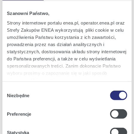
Oferta dla Małych firm
Szanowni Państwo,
Oferta dla Biznesu
Strony internetowe portalu enea.pl, operator.enea.pl oraz
Strefy Zakupów ENEA wykorzystują pliki cookie w celu
Zielona energia Dla domu
umożliwienia Państwu korzystania z ich zawartości,
Zielona energia dla Małych firm
prowadzenia przez nas działań analitycznych i
statystycznych, dostosowania układu strony internetowej
Instytucje publiczne
do Państwa preferencji, a także w celu wyświetlania
Podmioty współpracujące
spersonalizowanych treści. Zanim dokonacie Państwo
wyboru prosimy o zapoznanie się w jaki sposób
używamy plików cookie.
Obsługa i kontakt
Wybór
Szczegółowe informacje na ten temat znajdziecie
Niezbędne
zgody
eBOK
Państwo pod zakładkami obok oraz w naszej
Polityce
Cookies
.
Moja Enea
Preferencje
Obsługa Klienta dla Domu
Klikając
Akceptuję wszystkie
wyrażają Państwo
zgodę na umieszczenie wszystkich rodzajów plików
Obsługa Klienta dla Małych firm
Statystyka