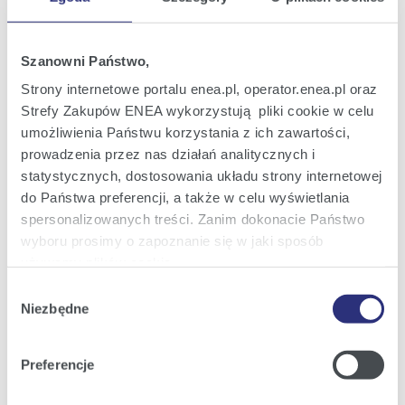
Oferta
Oferta dla domu
Szanowni Państwo,
Oferta dla Małych firm
Strony internetowe portalu enea.pl, operator.enea.pl oraz
Oferta dla Biznesu
Strefy Zakupów ENEA wykorzystują pliki cookie w celu
umożliwienia Państwu korzystania z ich zawartości,
Zielona energia Dla domu
prowadzenia przez nas działań analitycznych i
Zielona energia dla Małych firm
statystycznych, dostosowania układu strony internetowej
do Państwa preferencji, a także w celu wyświetlania
Instytucje publiczne
spersonalizowanych treści. Zanim dokonacie Państwo
Podmioty współpracujące
wyboru prosimy o zapoznanie się w jaki sposób
używamy plików cookie.
Wybór
Szczegółowe informacje na ten temat znajdziecie
Obsługa i kontakt
Niezbędne
zgody
Państwo pod zakładkami obok oraz w naszej
Polityce
eBOK
Cookies
.
Preferencje
Moja Enea
Klikając
Akceptuję wszystkie
wyrażają Państwo