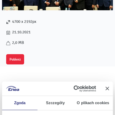
4700 x 2192px
21.10.2021
2,0 MB
Pobierz
Oferta
Zgoda
Szczegóły
O plikach cookies
Oferta dla domu
Oferta dla Małych firm