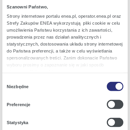
Szanowni Państwo,
Oferta dla Biznesu
Strony internetowe portalu enea.pl, operator.enea.pl oraz
Zielona energia Dla domu
Strefy Zakupów ENEA wykorzystują pliki cookie w celu
Zielona energia dla Małych firm
umożliwienia Państwu korzystania z ich zawartości,
prowadzenia przez nas działań analitycznych i
Instytucje publiczne
statystycznych, dostosowania układu strony internetowej
Podmioty współpracujące
do Państwa preferencji, a także w celu wyświetlania
spersonalizowanych treści. Zanim dokonacie Państwo
wyboru prosimy o zapoznanie się w jaki sposób
używamy plików cookie.
Obsługa i kontakt
Wybór
eBOK
Szczegółowe informacje na ten temat znajdziecie
Niezbędne
zgody
Państwo pod zakładkami obok oraz w naszej
Polityce
Moja Enea
Cookies
.
Preferencje
Obsługa Klienta dla Domu
Klikając
Akceptuję wszystkie
wyrażają Państwo
Obsługa Klienta dla Małych firm
zgodę na umieszczenie wszystkich rodzajów plików
Statystyka
Obsługa Klienta dla Biznesu
cookie z których korzystamy, na Państwa urządzeniu.