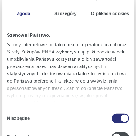
Zgoda
Szczegóły
O plikach cookies
Oferta
Szanowni Państwo,
Oferta dla domu
Strony internetowe portalu enea.pl, operator.enea.pl oraz
Strefy Zakupów ENEA wykorzystują pliki cookie w celu
Oferta dla Małych firm
umożliwienia Państwu korzystania z ich zawartości,
Oferta dla Biznesu
prowadzenia przez nas działań analitycznych i
statystycznych, dostosowania układu strony internetowej
Zielona energia Dla domu
do Państwa preferencji, a także w celu wyświetlania
Zielona energia dla Małych firm
spersonalizowanych treści. Zanim dokonacie Państwo
wyboru prosimy o zapoznanie się w jaki sposób
Instytucje publiczne
używamy plików cookie.
Podmioty współpracujące
Wybór
Szczegółowe informacje na ten temat znajdziecie
Niezbędne
zgody
Państwo pod zakładkami obok oraz w naszej
Polityce
Cookies
.
Obsługa i kontakt