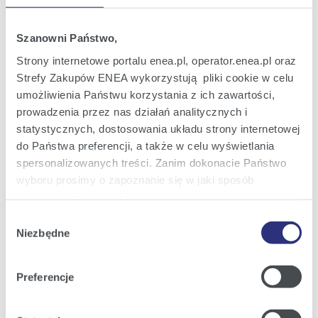
Oferta dla domu
Oferta dla Małych firm
Szanowni Państwo,
Strony internetowe portalu enea.pl, operator.enea.pl oraz
Oferta dla Biznesu
Strefy Zakupów ENEA wykorzystują pliki cookie w celu
Zielona energia Dla domu
umożliwienia Państwu korzystania z ich zawartości,
prowadzenia przez nas działań analitycznych i
Zielona energia dla Małych firm
statystycznych, dostosowania układu strony internetowej
Instytucje publiczne
do Państwa preferencji, a także w celu wyświetlania
Podmioty współpracujące
spersonalizowanych treści. Zanim dokonacie Państwo
wyboru prosimy o zapoznanie się w jaki sposób
używamy plików cookie.
Wybór
Obsługa i kontakt
Szczegółowe informacje na ten temat znajdziecie
Niezbędne
zgody
Państwo pod zakładkami obok oraz w naszej
Polityce
eBOK
Cookies
.
Moja Enea
Preferencje
Klikając
Akceptuję wszystkie
wyrażają Państwo
Obsługa Klienta dla Domu
zgodę na umieszczenie wszystkich rodzajów plików